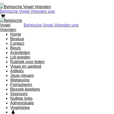
Ga
direct
Belgische Vogel Vrienden vzw
naar
de
hoofdinhoud
Belgische Vogel Vrienden vzw
Home
Bestuur
Contact
Beurs
Activiteiten
Lid worden
Rubriek voor leden
Vraag en aanbod
Artikels
Jouw nieuws
Wetgeving
Formulieren
Bezoek kwekers
Sponsors
Nuttige links
Administratie
Vogelgriep