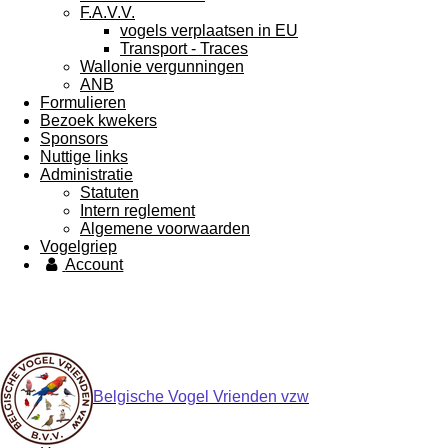
F.A.V.V.
vogels verplaatsen in EU
Transport - Traces
Wallonie vergunningen
ANB
Formulieren
Bezoek kwekers
Sponsors
Nuttige links
Administratie
Statuten
Intern reglement
Algemene voorwaarden
Vogelgriep
Account
Belgische Vogel Vrienden vzw