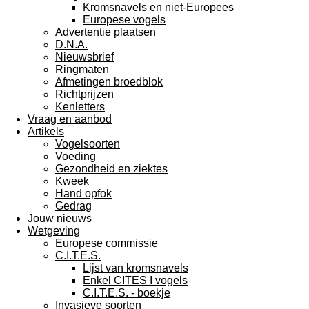
Kromsnavels en niet-Europees
Europese vogels
Advertentie plaatsen
D.N.A.
Nieuwsbrief
Ringmaten
Afmetingen broedblok
Richtprijzen
Kenletters
Vraag en aanbod
Artikels
Vogelsoorten
Voeding
Gezondheid en ziektes
Kweek
Hand opfok
Gedrag
Jouw nieuws
Wetgeving
Europese commissie
C.I.T.E.S.
Lijst van kromsnavels
Enkel CITES I vogels
C.I.T.E.S. - boekje
Invasieve soorten