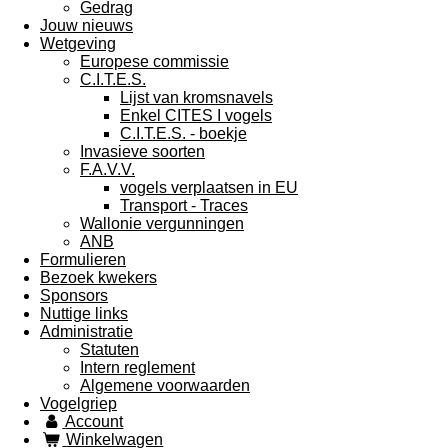
Gedrag
Jouw nieuws
Wetgeving
Europese commissie
C.I.T.E.S.
Lijst van kromsnavels
Enkel CITES I vogels
C.I.T.E.S. - boekje
Invasieve soorten
F.A.V.V.
vogels verplaatsen in EU
Transport - Traces
Wallonie vergunningen
ANB
Formulieren
Bezoek kwekers
Sponsors
Nuttige links
Administratie
Statuten
Intern reglement
Algemene voorwaarden
Vogelgriep
Account
Winkelwagen