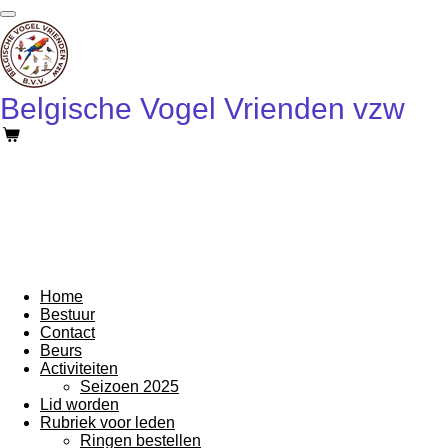
Ga
direct
naar
de
hoofdinhoud
Belgische Vogel Vrienden vzw
Home
Bestuur
Contact
Beurs
Activiteiten
Seizoen 2025
Lid worden
Rubriek voor leden
Ringen bestellen