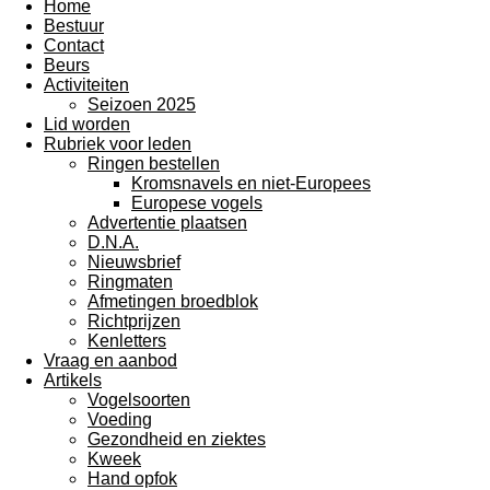
Home
Bestuur
Contact
Beurs
Activiteiten
Seizoen 2025
Lid worden
Rubriek voor leden
Ringen bestellen
Kromsnavels en niet-Europees
Europese vogels
Advertentie plaatsen
D.N.A.
Nieuwsbrief
Ringmaten
Afmetingen broedblok
Richtprijzen
Kenletters
Vraag en aanbod
Artikels
Vogelsoorten
Voeding
Gezondheid en ziektes
Kweek
Hand opfok