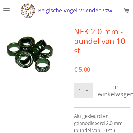
Ga
Belgische Vogel Vrienden vzw
direct
naar
de
NEK 2,0 mm -
hoofdinhoud
bundel van 10
st.
€ 5,00
In
winkelwage
Alu gekleurd en
geanodiseerd 2,0 mm
(bundel van 10 st.)