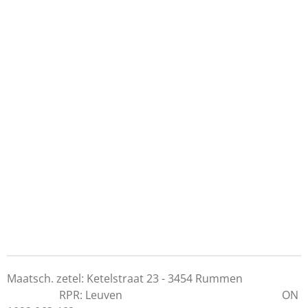
Maatsch. zetel: Ketelstraat 23 - 3454 Rummen
RPR: Leuven ON