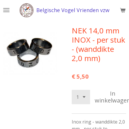
Ga
Belgische Vogel Vrienden vzw
direct
naar
de
NEK 14,0 mm
hoofdinhoud
INOX - per stuk
- (wanddikte
2,0 mm)
€ 5,50
In
winkelwage
Inox ring - wanddikte 2,0
mm - per stuk te