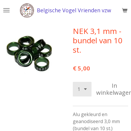
Ga
Belgische Vogel Vrienden vzw
direct
naar
de
NEK 3,1 mm -
hoofdinhoud
bundel van 10
st.
€ 5,00
In
winkelwage
Alu gekleurd en
geanodiseerd 3,0 mm
(bundel van 10 st.)